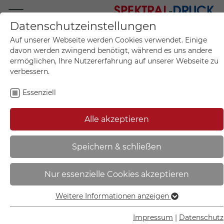
Datenschutzeinstellungen
Mo.-Fr. 09:00-17:00
Auf unserer Webseite werden Cookies verwendet. Einige
+49 (0)711 55 75 25
davon werden zwingend benötigt, während es uns andere
ermöglichen, Ihre Nutzererfahrung auf unserer Webseite zu
verbessern.
Essenziell
Mein Konto
0
Artikel im Warenkorb.
Produktanfrage
Kontak
Alle akzeptieren
inkl. MwSt.
Mein Warenkorb
Start
Sie sind hier:
Speichern & schließen
Warn-Zusatzschild -
Nur essenzielle Cookies akzeptieren
Laserkennzeichnung | Laserstrahl.
Bestrahlung von Auge oder Haut
Weitere Informationen anzeigen
Essenziell
durch - 21.1913
Essenzielle Cookies werden für grundlegende Funktionen
Impressum
|
Datenschutz