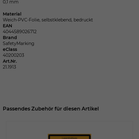
Dieser Wert speichert Ihre Consent-
0,1 mm
Einstellungen. Unter anderem eine
Material
zufällig generierte ID, für die historische
Zweck
Weich-PVC-Folie, selbstklebend, bedruckt
Speicherung Ihrer vorgenommen
EAN
Einstellungen, falls der Webseiten-
4044589026712
Betreiber dies eingestellt hat.
Brand
SafetyMarking
eClass
40200203
Name
fe_typo_user
Art.Nr.
21.1913
Anbieter
TYPO3
Laufzeit
Sitzungsende
Wir installiert sobald sich der Nutzer an
Zweck
der Webseite anmeldet. Dient zum
Passendes Zubehör für diesen Artikel
festhalten des Login Status.