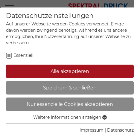
Datenschutzeinstellungen
Mo.-Fr. 09:00-17:00
Auf unserer Webseite werden Cookies verwendet. Einige
+49 (0)711 55 75 25
davon werden zwingend benötigt, während es uns andere
ermöglichen, Ihre Nutzererfahrung auf unserer Webseite zu
verbessern.
Essenziell
Mein Konto
0
Artikel im Warenkorb.
Produktanfrage
Kontak
Alle akzeptieren
inkl. MwSt.
Mein Warenkorb
Start
Sie sind hier:
Speichern & schließen
Warn-Zusatzschild -
Nur essenzielle Cookies akzeptieren
Laserkennzeichnung |
Laserstrahlung Nicht dem Strahl
Weitere Informationen anzeigen
Essenziell
aussetzen, Laser Klasse 3B -
Essenzielle Cookies werden für grundlegende Funktionen
Impressum
|
Datenschutz
21.1909