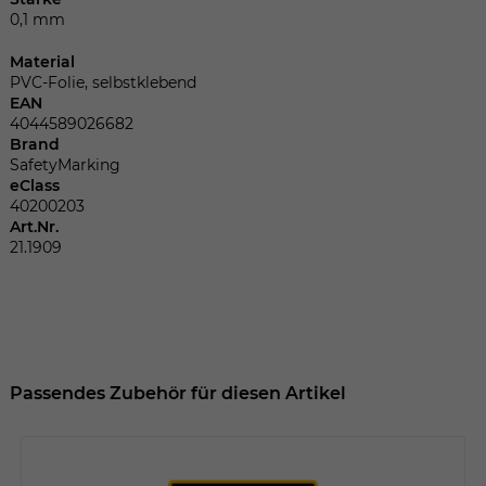
Dieser Wert speichert Ihre Consent-
0,1 mm
Einstellungen. Unter anderem eine
zufällig generierte ID, für die historische
Zweck
Material
Speicherung Ihrer vorgenommen
PVC-Folie, selbstklebend
Einstellungen, falls der Webseiten-
EAN
Betreiber dies eingestellt hat.
4044589026682
Brand
SafetyMarking
eClass
Name
fe_typo_user
40200203
Art.Nr.
Anbieter
TYPO3
21.1909
Laufzeit
Sitzungsende
Wir installiert sobald sich der Nutzer an
Zweck
der Webseite anmeldet. Dient zum
festhalten des Login Status.
Passendes Zubehör für diesen Artikel