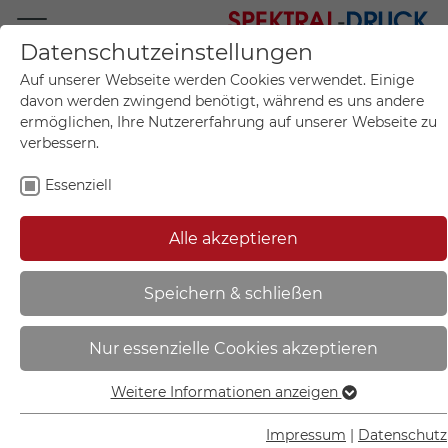
Datenschutzeinstellungen
Mo.-Fr. 09:00-17:00
Auf unserer Webseite werden Cookies verwendet. Einige
+49 (0)711 55 75 25
davon werden zwingend benötigt, während es uns andere
ermöglichen, Ihre Nutzererfahrung auf unserer Webseite zu
verbessern.
Essenziell
Mein Konto
0
Artikel im Warenkorb.
Produktanfrage
Kontak
Alle akzeptieren
inkl. MwSt.
Mein Warenkorb
Start
Sie sind hier:
Speichern & schließen
Warnschild | Warnung vor
Nur essenzielle Cookies akzeptieren
Quetschgefahr - 21.0265
Weitere Informationen anzeigen
Essenziell
Essenzielle Cookies werden für grundlegende Funktionen
Impressum
|
Datenschutz