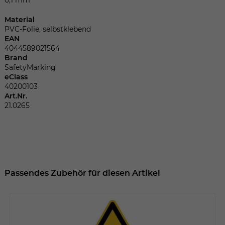
Dieser Wert speichert Ihre Consent-
Einstellungen. Unter anderem eine
Material
zufällig generierte ID, für die historische
Zweck
PVC-Folie, selbstklebend
Speicherung Ihrer vorgenommen
EAN
Einstellungen, falls der Webseiten-
4044589021564
Betreiber dies eingestellt hat.
Brand
SafetyMarking
eClass
40200103
Name
fe_typo_user
Art.Nr.
21.0265
Anbieter
TYPO3
Laufzeit
Sitzungsende
Wir installiert sobald sich der Nutzer an
Zweck
der Webseite anmeldet. Dient zum
Passendes Zubehör für diesen Artikel
festhalten des Login Status.