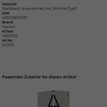
Dieser Wert speichert Ihre Consent-
Material
Einstellungen. Unter anderem eine
Stahlblech, feuerverzinkt, mit 3M-Folie [Typ1]
zufällig generierte ID, für die historische
EAN
Zweck
Speicherung Ihrer vorgenommen
4260158670012
Einstellungen, falls der Webseiten-
Brand
Betreiber dies eingestellt hat.
Signum
eClass
40200103
Art.Nr.
Name
fe_typo_user
62.2312
Anbieter
TYPO3
Laufzeit
Sitzungsende
Wir installiert sobald sich der Nutzer an
Passendes Zubehör für diesen Artikel
Zweck
der Webseite anmeldet. Dient zum
festhalten des Login Status.