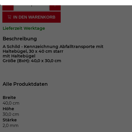
der Webseite benötigt. Dadurch ist gewährleistet, dass
die Webseite einwandfrei funktioniert.
IN DEN WARENKORB
Cookie-Informationen anzeigen
Name
cookie_optin
Lieferzeit Werktage
Anbieter
Beschreibung
Laufzeit
1 Jahr
A Schild - Kennzeichnung Abfalltransporte mit
Haltebügel, 30 x 40 cm starr
mit Haltebügel
Dieses Cookie wird verwendet, um Ihre
Größe (BxH): 40,0 x 30,0 cm
Zweck
Cookie-Einstellungen für diese Website
zu speichern.
Alle Produktdaten
Name
SgCookieOptin.lastPreferences
Breite
40,0 cm
Anbieter
Höhe
30,0 cm
Laufzeit
1 Jahr
Stärke
2,0 mm