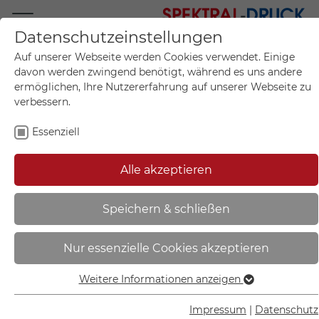
Datenschutzeinstellungen
Mo.-Fr. 09:00-17:00
Auf unserer Webseite werden Cookies verwendet. Einige
+49 (0)711 55 75 25
davon werden zwingend benötigt, während es uns andere
ermöglichen, Ihre Nutzererfahrung auf unserer Webseite zu
verbessern.
Essenziell
Mein Konto
0
Artikel im Warenkorb.
Produktanfrage
Kontak
Alle akzeptieren
inkl. MwSt.
Mein Warenkorb
Start
Sie sind hier:
Speichern & schließen
Warntafel - Kennzeichnung
Nur essenzielle Cookies akzeptieren
Abfalltransporte | (A-Tafel), starr -
62.2312
Weitere Informationen anzeigen
Essenziell
Essenzielle Cookies werden für grundlegende Funktionen
Impressum
|
Datenschutz