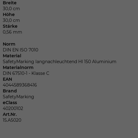
Dieser Wert speichert Ihre Consent-
Breite
Einstellungen. Unter anderem eine
30,0 cm
zufällig generierte ID, für die historische
Höhe
Zweck
30,0 cm
Speicherung Ihrer vorgenommen
Stärke
Einstellungen, falls der Webseiten-
0,56 mm
Betreiber dies eingestellt hat.
Norm
DIN EN ISO 7010
Name
fe_typo_user
Material
SafetyMarking langnachleuchtend HI 150 Aluminium
Materialnorm
Anbieter
TYPO3
DIN 67510-1 - Klasse C
EAN
Laufzeit
Sitzungsende
4044589368416
Brand
SafetyMarking
Wir installiert sobald sich der Nutzer an
eClass
Zweck
der Webseite anmeldet. Dient zum
40200102
festhalten des Login Status.
Art.Nr.
15.A5020