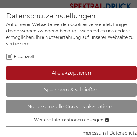
Datenschutzeinstellungen
Mo.-Fr. 09:00-17:00
Auf unserer Webseite werden Cookies verwendet. Einige
+49 (0)711 55 75 25
davon werden zwingend benötigt, während es uns andere
ermöglichen, Ihre Nutzererfahrung auf unserer Webseite zu
verbessern.
Essenziell
Mein Konto
0
Artikel im Warenkorb.
Produktanfrage
Kontak
Alle akzeptieren
inkl. MwSt.
Mein Warenkorb
Start
Sie sind hier:
Speichern & schließen
Brandschutzschild -
Nur essenzielle Cookies akzeptieren
langnachleuchtend | Feuerlöscher
- 15.A5020
Weitere Informationen anzeigen
Essenziell
Essenzielle Cookies werden für grundlegende Funktionen
Impressum
|
Datenschutz