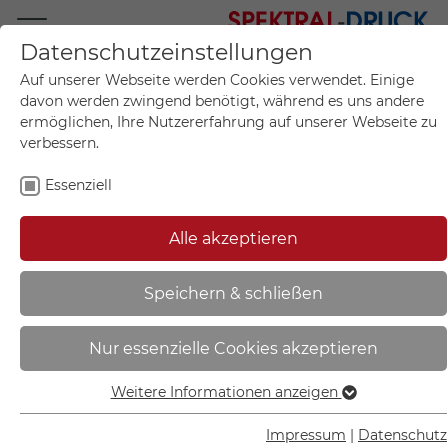
Datenschutzeinstellungen
Mo.-Fr. 09:00-17:00
Auf unserer Webseite werden Cookies verwendet. Einige
+49 (0)711 55 75 25
davon werden zwingend benötigt, während es uns andere
ermöglichen, Ihre Nutzererfahrung auf unserer Webseite zu
verbessern.
Essenziell
Mein Konto
0
Artikel im Warenkorb.
Produktanfrage
Kontak
Alle akzeptieren
inkl. MwSt.
Mein Warenkorb
Start
Sie sind hier:
Speichern & schließen
Brandschutzschild -
Nur essenzielle Cookies akzeptieren
langnachleuchtend | Feuerlöscher
- 44.A5010
Weitere Informationen anzeigen
Essenziell
Essenzielle Cookies werden für grundlegende Funktionen
Impressum
|
Datenschutz