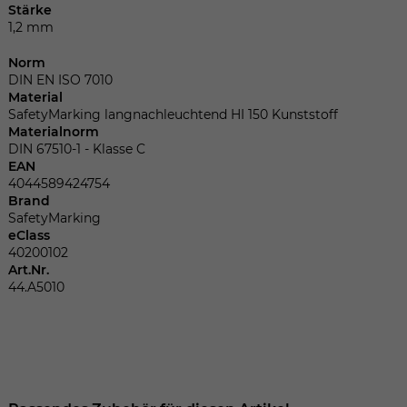
Dieser Wert speichert Ihre Consent-
Stärke
Einstellungen. Unter anderem eine
1,2 mm
zufällig generierte ID, für die historische
Zweck
Speicherung Ihrer vorgenommen
Norm
DIN EN ISO 7010
Einstellungen, falls der Webseiten-
Material
Betreiber dies eingestellt hat.
SafetyMarking langnachleuchtend HI 150 Kunststoff
Materialnorm
DIN 67510-1 - Klasse C
Name
fe_typo_user
EAN
4044589424754
Brand
Anbieter
TYPO3
SafetyMarking
eClass
Laufzeit
Sitzungsende
40200102
Art.Nr.
Wir installiert sobald sich der Nutzer an
44.A5010
Zweck
der Webseite anmeldet. Dient zum
festhalten des Login Status.