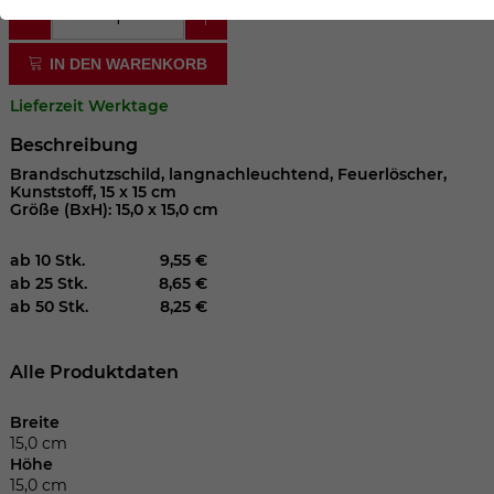
der Webseite benötigt. Dadurch ist gewährleistet, dass
die Webseite einwandfrei funktioniert.
IN DEN WARENKORB
Cookie-Informationen anzeigen
Name
cookie_optin
Lieferzeit Werktage
Anbieter
Beschreibung
Laufzeit
1 Jahr
Brandschutzschild, langnachleuchtend, Feuerlöscher,
Kunststoff, 15 x 15 cm
Größe (BxH): 15,0 x 15,0 cm
Dieses Cookie wird verwendet, um Ihre
Zweck
Cookie-Einstellungen für diese Website
ab 10 Stk.
9,55 €
zu speichern.
ab 25 Stk.
8,65 €
ab 50 Stk.
8,25 €
Name
SgCookieOptin.lastPreferences
Alle Produktdaten
Anbieter
Breite
15,0 cm
Laufzeit
1 Jahr
Höhe
15,0 cm