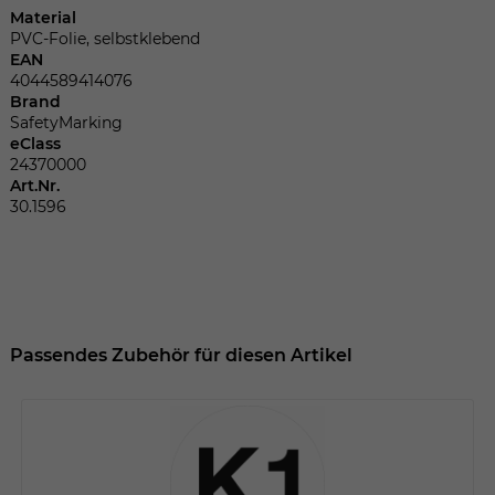
Dieser Wert speichert Ihre Consent-
Material
Einstellungen. Unter anderem eine
PVC-Folie, selbstklebend
zufällig generierte ID, für die historische
EAN
Zweck
Speicherung Ihrer vorgenommen
4044589414076
Einstellungen, falls der Webseiten-
Brand
SafetyMarking
Betreiber dies eingestellt hat.
eClass
24370000
Art.Nr.
Name
fe_typo_user
30.1596
Anbieter
TYPO3
Laufzeit
Sitzungsende
Wir installiert sobald sich der Nutzer an
Passendes Zubehör für diesen Artikel
Zweck
der Webseite anmeldet. Dient zum
festhalten des Login Status.