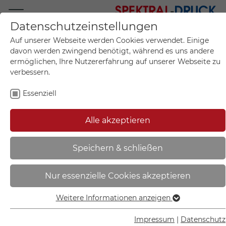
Datenschutzeinstellungen
Mo.-Fr. 09:00-17:00
Auf unserer Webseite werden Cookies verwendet. Einige
+49 (0)711 55 75 25
davon werden zwingend benötigt, während es uns andere
ermöglichen, Ihre Nutzererfahrung auf unserer Webseite zu
verbessern.
Essenziell
Mein Konto
0
Artikel im Warenkorb.
Produktanfrage
Kontak
Alle akzeptieren
inkl. MwSt.
Mein Warenkorb
Start
Sie sind hier:
Speichern & schließen
Etiketten auf Bogen -
Nur essenzielle Cookies akzeptieren
Kennzeichnung elektrische
Betriebsmittel | Schutzisolierung -
Weitere Informationen anzeigen
Essenziell
30.1596
Essenzielle Cookies werden für grundlegende Funktionen
Impressum
|
Datenschutz