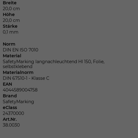
Dieser Wert speichert Ihre Consent-
Breite
Einstellungen. Unter anderem eine
20,0 cm
zufällig generierte ID, für die historische
Höhe
Zweck
20,0 cm
Speicherung Ihrer vorgenommen
Stärke
Einstellungen, falls der Webseiten-
0,1 mm
Betreiber dies eingestellt hat.
Norm
DIN EN ISO 7010
Name
fe_typo_user
Material
SafetyMarking langnachleuchtend HI 150, Folie,
selbstklebend
Anbieter
TYPO3
Materialnorm
DIN 67510-1 - Klasse C
Laufzeit
Sitzungsende
EAN
4044589004758
Brand
Wir installiert sobald sich der Nutzer an
SafetyMarking
Zweck
der Webseite anmeldet. Dient zum
eClass
festhalten des Login Status.
24370000
Art.Nr.
38.0030