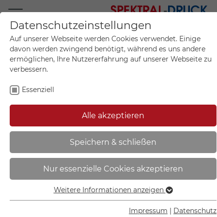
Datenschutzeinstellungen
Mo.-Fr. 09:00-17:00
Auf unserer Webseite werden Cookies verwendet. Einige
+49 (0)711 55 75 25
davon werden zwingend benötigt, während es uns andere
ermöglichen, Ihre Nutzererfahrung auf unserer Webseite zu
verbessern.
Essenziell
Mein Konto
0
Artikel im Warenkorb.
Produktanfrage
Kontak
Alle akzeptieren
inkl. MwSt.
Mein Warenkorb
Start
Sie sind hier:
Speichern & schließen
Fluchtwegschild -
Nur essenzielle Cookies akzeptieren
langnachleuchtend | Notausgang
rechts - 38.0030
Weitere Informationen anzeigen
Essenziell
Essenzielle Cookies werden für grundlegende Funktionen
Impressum
|
Datenschutz