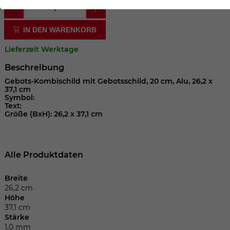
der Webseite benötigt. Dadurch ist gewährleistet, dass
die Webseite einwandfrei funktioniert.
IN DEN WARENKORB
Cookie-Informationen anzeigen
Name
cookie_optin
Lieferzeit Werktage
Anbieter
Beschreibung
Laufzeit
1 Jahr
Gebots-Kombischild mit Gebotsschild, 20 cm, Alu, 26,2 x
37,1 cm
Symbol:
Dieses Cookie wird verwendet, um Ihre
Text:
Größe (BxH): 26,2 x 37,1 cm
Zweck
Cookie-Einstellungen für diese Website
zu speichern.
Alle Produktdaten
Name
SgCookieOptin.lastPreferences
Breite
Anbieter
26,2 cm
Höhe
37,1 cm
Laufzeit
1 Jahr
Stärke
1,0 mm