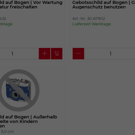
ld auf Bogen | Vor Wartung
Gebotsschild auf Bogen | 
tur freischalten
Augenschutz benutzen
7432
Art.-Nr. 30.A7902
erktage
Lieferzeit Werktage
ld auf Bogen | Außerhalb
eite von Kindern
en
|
3,0 cm