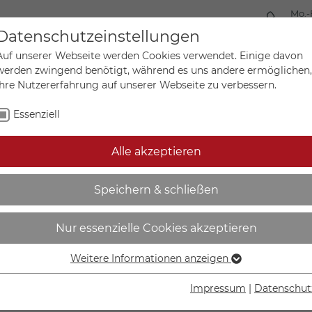
Mo.-
+49 
Datenschutzeinstellungen
Auf unserer Webseite werden Cookies verwendet. Einige davon
werden zwingend benötigt, während es uns andere ermöglichen,
Ihre Nutzererfahrung auf unserer Webseite zu verbessern.
Mein Ko
Sonderanfertigungen
Essenziell
Alle akzeptieren
| Vor Benutzung erden - 
Speichern & schließen
Nur essenzielle Cookies akzeptieren
Weitere Informationen anzeigen
Essenziell
IN DEN W
Essenzielle Cookies werden für grundlegende Funktionen der
Impressum
|
Datenschut
Webseite benötigt. Dadurch ist gewährleistet, dass die
Lieferzeit Wer