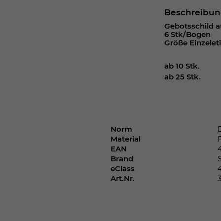
Webseite einwandfrei funktioniert.
Beschreibu
Cookie-Informationen anzeigen
Name
cookie_optin
Gebotsschild a
6 Stk/Bogen
Größe Einzelet
Anbieter
ab 10 Stk.
Laufzeit
1 Jahr
ab 25 Stk.
Dieses Cookie wird verwendet, um Ihre
Zweck
Cookie-Einstellungen für diese Website zu
speichern.
Norm
Material
Name
SgCookieOptin.lastPreferences
EAN
Brand
Anbieter
eClass
Art.Nr.
Laufzeit
1 Jahr
Dieser Wert speichert Ihre Consent-