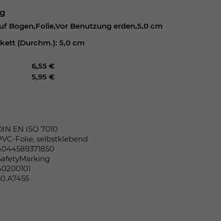
ng
uf Bogen,Folie,Vor Benutzung erden,5,0 cm
ikett (Durchm.): 5,0 cm
6,55 €
5,95 €
DIN EN ISO 7010
PVC-Folie, selbstklebend
4044589371850
SafetyMarking
40200101
30.A7455