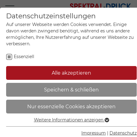
Datenschutzeinstellungen
Mo.-Fr. 09:00-17:00
Auf unserer Webseite werden Cookies verwendet. Einige
+49 (0)711 55 75 25
davon werden zwingend benötigt, während es uns andere
ermöglichen, Ihre Nutzererfahrung auf unserer Webseite zu
verbessern.
Essenziell
Mein Konto
0
Artikel im Warenkorb.
Produktanfrage
Kontak
Alle akzeptieren
inkl. MwSt.
Mein Warenkorb
Start
Sie sind hier:
Speichern & schließen
Hinweisschild zur
Nur essenzielle Cookies akzeptieren
Grundbesitzkennzeichnung |
Privatgrundstück - Betreten
Weitere Informationen anzeigen
Essenziell
verboten - 11.5303
Essenzielle Cookies werden für grundlegende Funktionen
Impressum
|
Datenschutz