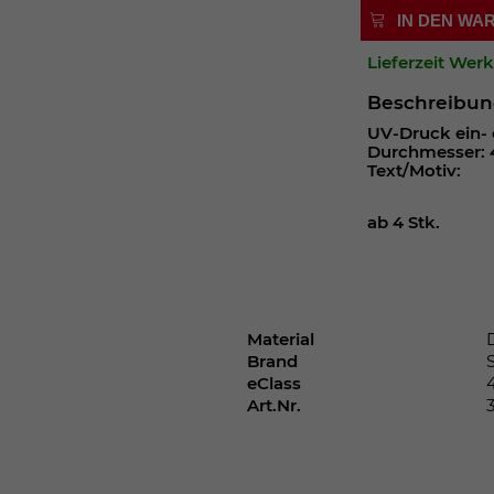
Webseite einwandfrei funktioniert.
IN DEN W
Cookie-Informationen anzeigen
Name
cookie_optin
Lieferzeit Wer
Anbieter
Beschreibu
UV-Druck ein- 
Laufzeit
1 Jahr
Durchmesser: 
Text/Motiv:
Dieses Cookie wird verwendet, um Ihre
ab 4 Stk.
Zweck
Cookie-Einstellungen für diese Website zu
speichern.
Name
SgCookieOptin.lastPreferences
Material
Brand
Anbieter
eClass
Art.Nr.
Laufzeit
1 Jahr
Dieser Wert speichert Ihre Consent-