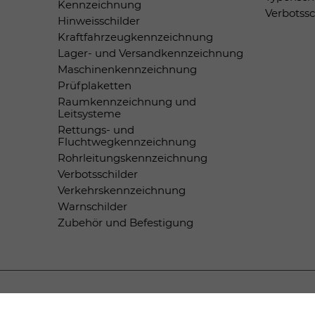
Kennzeichnung
Verbotss
Hinweisschilder
Kraftfahrzeugkennzeichnung
Lager- und Versandkennzeichnung
Maschinenkennzeichnung
Prüfplaketten
Raumkennzeichnung und
Leitsysteme
Rettungs- und
Fluchtwegkennzeichnung
Rohrleitungskennzeichnung
Verbotsschilder
Verkehrskennzeichnung
Warnschilder
Zubehör und Befestigung
Zahlungsmethoden