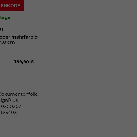
ARENKORB
ktage
ng
oder mehrfarbig
4,0 cm
189,90 €
Dokumentenfolie
SignPlus
40200202
31.S5403