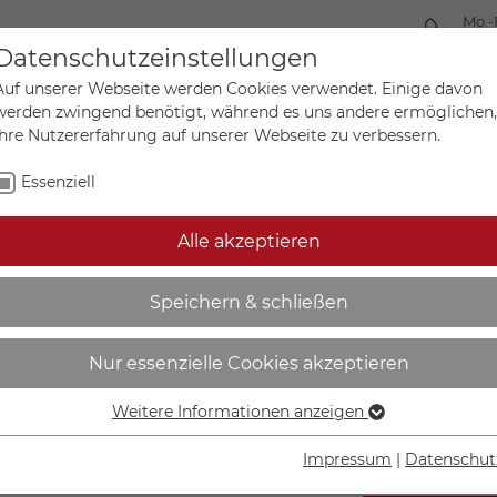
Mo.-
+49 
Datenschutzeinstellungen
Auf unserer Webseite werden Cookies verwendet. Einige davon
werden zwingend benötigt, während es uns andere ermöglichen,
Ihre Nutzererfahrung auf unserer Webseite zu verbessern.
Mein Ko
Sonderanfertigungen
Essenziell
Alle akzeptieren
üfplaketten 500 Stück auf 
Speichern & schließen
weiß, formgestanzt, selb
Nur essenzielle Cookies akzeptieren
3
Weitere Informationen anzeigen
Essenziell
Essenzielle Cookies werden für grundlegende Funktionen der
Impressum
|
Datenschut
Webseite benötigt. Dadurch ist gewährleistet, dass die