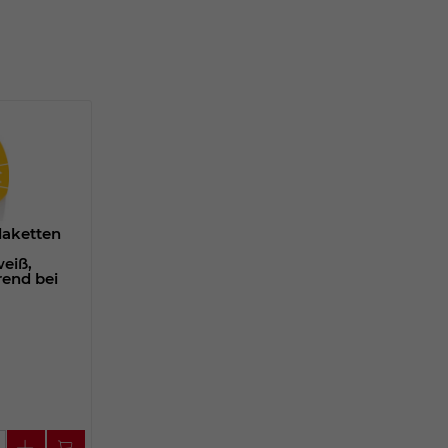
plaketten
eiß,
rend bei