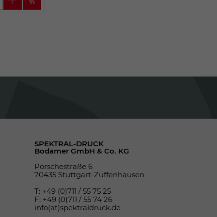
SPEKTRAL-DRUCK
Bodamer GmbH & Co. KG
Porschestraße 6
70435 Stuttgart-Zuffenhausen
T: +49 (0)711 / 55 75 25
F: +49 (0)711 / 55 74 26
info(at)spektraldruck.de