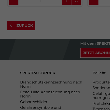
ZURÜCK
Mit dem SPEKTR
JETZT ABONN
SPEKTRAL-DRUCK
Beliebt
Brandschutzkennzeichnung nach
Produkte 
Norm
Sonderan
Erste-Hilfe-Kennzeichnung nach
Gefahrgu
Norm
normger
Gebotsschilder
Prüfplak
Gefahrensymbole und
Typensch