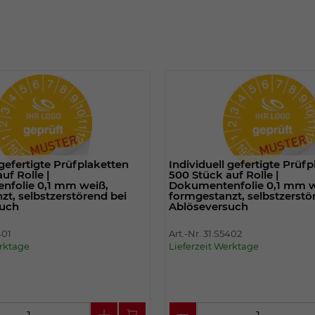
Einstellungen. Unter anderem eine zufällig
generierte ID, für die historische
Zweck
Speicherung Ihrer vorgenommen
Einstellungen, falls der Webseiten-
Betreiber dies eingestellt hat.
Name
fe_typo_user
Anbieter
TYPO3
 gefertigte Prüfplaketten
Individuell gefertigte Prüf
uf Rolle |
500 Stück auf Rolle |
Laufzeit
Sitzungsende
folie 0,1 mm weiß,
Dokumentenfolie 0,1 mm w
zt, selbstzerstörend bei
formgestanzt, selbstzerstö
such
Ablöseversuch
Wir installiert sobald sich der Nutzer an der
Zweck
Webseite anmeldet. Dient zum festhalten
401
Art.-Nr. 31.S5402
des Login Status.
erktage
Lieferzeit Werktage