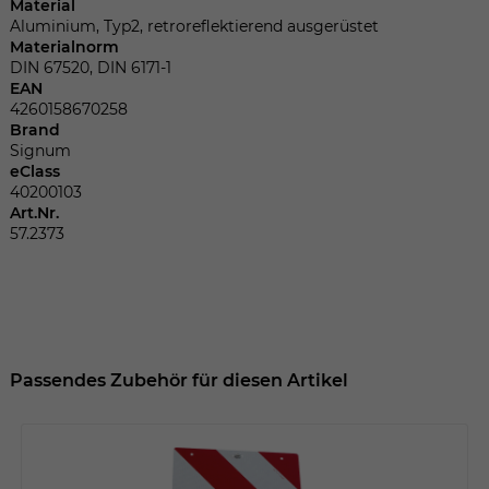
Dieser Wert speichert Ihre Consent-
Material
Einstellungen. Unter anderem eine
Aluminium, Typ2, retroreflektierend ausgerüstet
Materialnorm
zufällig generierte ID, für die historische
Zweck
DIN 67520, DIN 6171-1
Speicherung Ihrer vorgenommen
EAN
Einstellungen, falls der Webseiten-
4260158670258
Betreiber dies eingestellt hat.
Brand
Signum
eClass
40200103
Name
fe_typo_user
Art.Nr.
57.2373
Anbieter
TYPO3
Laufzeit
Sitzungsende
Wir installiert sobald sich der Nutzer an
Zweck
der Webseite anmeldet. Dient zum
Passendes Zubehör für diesen Artikel
festhalten des Login Status.