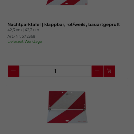
Nachtparktafel | klappbar, rot/weiß , bauartgeprüft
42,3 cm |
42,3 cm
Art.-Nr. 57.2368
Lieferzeit Werktage