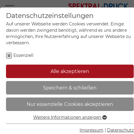
Datenschutzeinstellungen
Mo.-Fr. 09:00-17:00
Auf unserer Webseite werden Cookies verwendet. Einige
+49 (0)711 55 75 25
davon werden zwingend benötigt, während es uns andere
ermöglichen, Ihre Nutzererfahrung auf unserer Webseite zu
verbessern.
Essenziell
Mein Konto
0
Artikel im Warenkorb.
Produktanfrage
Kontak
Alle akzeptieren
inkl. MwSt.
Mein Warenkorb
Start
Sie sind hier:
Speichern & schließen
Nachtparktafel | klappbar,
Nur essenzielle Cookies akzeptieren
rot/weiß , bauartgeprüft - 57.2373
Weitere Informationen anzeigen
Essenziell
Essenzielle Cookies werden für grundlegende Funktionen
Impressum
|
Datenschutz