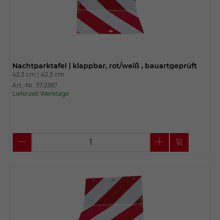
Nachtparktafel | klappbar, rot/weiß , bauartgeprüft
42,3 cm |
42,3 cm
Art.-Nr. 57.2367
Lieferzeit Werktage