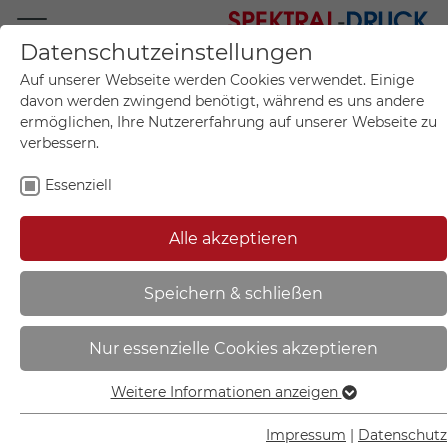
Datenschutzeinstellungen
Mo.-Fr. 09:00-17:00
Auf unserer Webseite werden Cookies verwendet. Einige
+49 (0)711 55 75 25
davon werden zwingend benötigt, während es uns andere
ermöglichen, Ihre Nutzererfahrung auf unserer Webseite zu
verbessern.
Essenziell
Mein Konto
0
Artikel im Warenkorb.
Produktanfrage
Kontak
Alle akzeptieren
inkl. MwSt.
Mein Warenkorb
Start
Sie sind hier:
Speichern & schließen
Nachtparktafel | klappbar,
Nur essenzielle Cookies akzeptieren
rot/weiß , bauartgeprüft - 57.2374
Weitere Informationen anzeigen
Essenziell
Essenzielle Cookies werden für grundlegende Funktionen
Impressum
|
Datenschutz