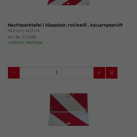
Nachtparktafel | klappbar, rot/weiß , bauartgeprüft
42,3 cm |
42,3 cm
Art.-Nr. 57.2368
Lieferzeit Werktage