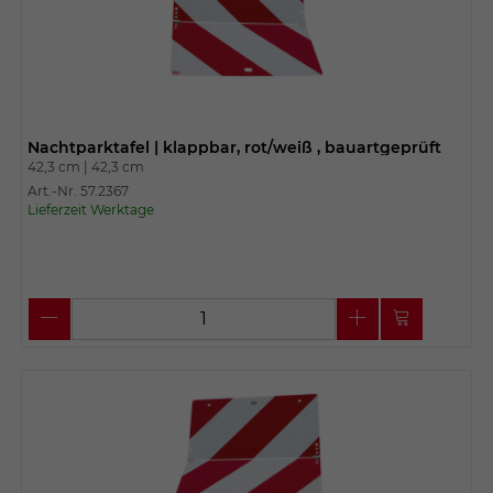
Nachtparktafel | klappbar, rot/weiß , bauartgeprüft
42,3 cm |
42,3 cm
Art.-Nr. 57.2367
Lieferzeit Werktage