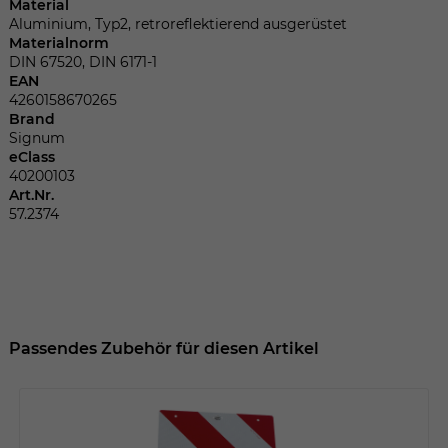
Dieser Wert speichert Ihre Consent-
Material
Einstellungen. Unter anderem eine
Aluminium, Typ2, retroreflektierend ausgerüstet
Materialnorm
zufällig generierte ID, für die historische
Zweck
DIN 67520, DIN 6171-1
Speicherung Ihrer vorgenommen
EAN
Einstellungen, falls der Webseiten-
4260158670265
Betreiber dies eingestellt hat.
Brand
Signum
eClass
40200103
Name
fe_typo_user
Art.Nr.
57.2374
Anbieter
TYPO3
Laufzeit
Sitzungsende
Wir installiert sobald sich der Nutzer an
Zweck
der Webseite anmeldet. Dient zum
Passendes Zubehör für diesen Artikel
festhalten des Login Status.