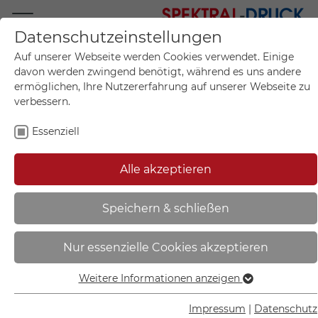
Datenschutzeinstellungen
Mo.-Fr. 09:00-17:00
Auf unserer Webseite werden Cookies verwendet. Einige
+49 (0)711 55 75 25
davon werden zwingend benötigt, während es uns andere
ermöglichen, Ihre Nutzererfahrung auf unserer Webseite zu
verbessern.
Essenziell
Mein Konto
0
Artikel im Warenkorb.
Produktanfrage
Kontak
Alle akzeptieren
inkl. MwSt.
Mein Warenkorb
Start
Sie sind hier:
Speichern & schließen
SafetyMarking Gefahrzettel nach
Nur essenzielle Cookies akzeptieren
ADR | Klasse 3, Entzündbare
flüssige Stoffe UN 1202 - 36.2222
Weitere Informationen anzeigen
Essenziell
Essenzielle Cookies werden für grundlegende Funktionen
Impressum
|
Datenschutz