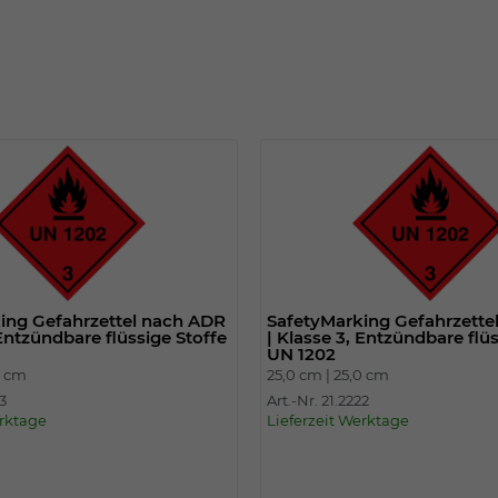
Einstellungen. Unter anderem eine zufällig
generierte ID, für die historische
Zweck
Speicherung Ihrer vorgenommen
Einstellungen, falls der Webseiten-
Betreiber dies eingestellt hat.
Name
fe_typo_user
Anbieter
TYPO3
Laufzeit
Sitzungsende
ing Gefahrzettel nach ADR
SafetyMarking Gefahrzette
Wir installiert sobald sich der Nutzer an der
 Entzündbare flüssige Stoffe
| Klasse 3, Entzündbare flü
Zweck
Webseite anmeldet. Dient zum festhalten
UN 1202
des Login Status.
0 cm
25,0 cm |
25,0 cm
23
Art.-Nr. 21.2222
erktage
Lieferzeit Werktage