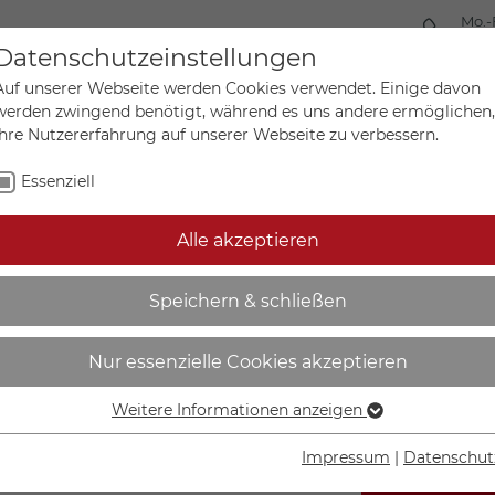
Mo.-
+49 
Datenschutzeinstellungen
Auf unserer Webseite werden Cookies verwendet. Einige davon
werden zwingend benötigt, während es uns andere ermöglichen,
Ihre Nutzererfahrung auf unserer Webseite zu verbessern.
Mein Ko
Sonderanfertigungen
Essenziell
Alle akzeptieren
tel nach ADR | Klasse 3, 
Speichern & schließen
Nur essenzielle Cookies akzeptieren
Weitere Informationen anzeigen
Essenziell
Essenzielle Cookies werden für grundlegende Funktionen der
Impressum
|
Datenschut
Webseite benötigt. Dadurch ist gewährleistet, dass die
IN DEN W