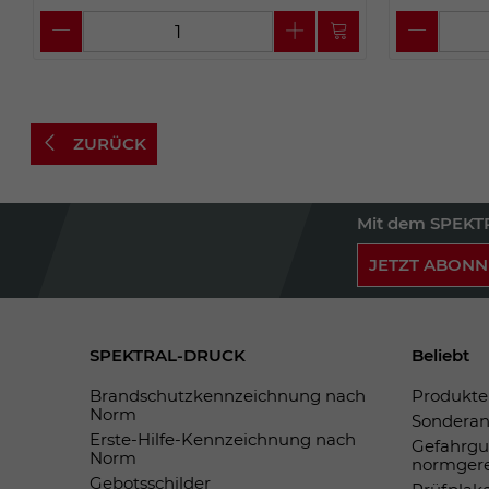
ZURÜCK
Mit dem SPEKTR
JETZT ABONN
SPEKTRAL-DRUCK
Beliebt
Brandschutzkennzeichnung nach
Produkte 
Norm
Sonderan
Erste-Hilfe-Kennzeichnung nach
Gefahrgu
Norm
normger
Gebotsschilder