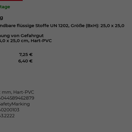
ktage
ng
ndbare flüssige Stoffe UN 1202, Größe (BxH): 25,0 x 25,0
nung von Gefahrgut
5,0 x 25,0 cm, Hart-PVC
7,25 €
6,40 €
2 mm, Hart-PVC
4044589462879
SafetyMarking
40200103
43.2222