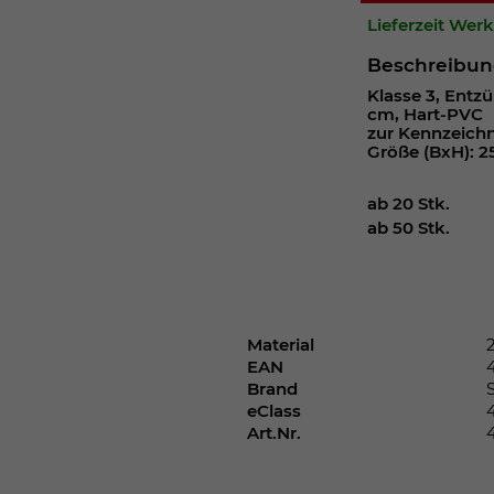
Webseite einwandfrei funktioniert.
Lieferzeit Wer
Cookie-Informationen anzeigen
Name
cookie_optin
Beschreibu
Klasse 3, Entzü
Anbieter
cm, Hart-PVC
zur Kennzeich
Laufzeit
1 Jahr
Größe (BxH): 2
Dieses Cookie wird verwendet, um Ihre
ab 20 Stk.
Zweck
Cookie-Einstellungen für diese Website zu
ab 50 Stk.
speichern.
Name
SgCookieOptin.lastPreferences
Material
EAN
Anbieter
Brand
eClass
Laufzeit
1 Jahr
Art.Nr.
Dieser Wert speichert Ihre Consent-