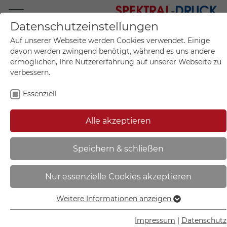
Datenschutzeinstellungen
Mo.-Fr. 09:00-17:00
Auf unserer Webseite werden Cookies verwendet. Einige
+49 (0)711 55 75 25
davon werden zwingend benötigt, während es uns andere
ermöglichen, Ihre Nutzererfahrung auf unserer Webseite zu
verbessern.
Essenziell
Mein Konto
0
Artikel im Warenkorb.
Produktanfrage
Kontak
Alle akzeptieren
inkl. MwSt.
Mein Warenkorb
Start
Sie sind hier:
Speichern & schließen
Gebotsschild | Verschlossen halten
Nur essenzielle Cookies akzeptieren
- 21.A7460
Weitere Informationen anzeigen
Essenziell
Essenzielle Cookies werden für grundlegende Funktionen
Impressum
|
Datenschutz