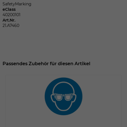
Dieser Wert speichert Ihre Consent-
SafetyMarking
Einstellungen. Unter anderem eine
eClass
zufällig generierte ID, für die historische
40200101
Zweck
Speicherung Ihrer vorgenommen
Art.Nr.
Einstellungen, falls der Webseiten-
21.A7460
Betreiber dies eingestellt hat.
Name
fe_typo_user
Passendes Zubehör für diesen Artikel
Anbieter
TYPO3
Laufzeit
Sitzungsende
Wir installiert sobald sich der Nutzer an
Zweck
der Webseite anmeldet. Dient zum
festhalten des Login Status.