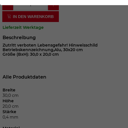
der Webseite benötigt. Dadurch ist gewährleistet, dass
die Webseite einwandfrei funktioniert.
IN DEN WARENKORB
Cookie-Informationen anzeigen
Name
cookie_optin
Lieferzeit Werktage
Anbieter
Beschreibung
Laufzeit
1 Jahr
Zutritt verboten Lebensgefahr! Hinweisschild
Betriebskennzeichnung,Alu, 30x20 cm
Größe (BxH): 30,0 x 20,0 cm
Dieses Cookie wird verwendet, um Ihre
Zweck
Cookie-Einstellungen für diese Website
zu speichern.
Alle Produktdaten
Name
SgCookieOptin.lastPreferences
Breite
30,0 cm
Höhe
Anbieter
20,0 cm
Stärke
Laufzeit
1 Jahr
0,4 mm